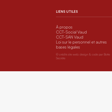
LIENS UTILES
À propos
CCT-Social Vaud
CCT-SAN Vaud
Loi sur le personnel et autres
bases légales
© crédits site web: design & code par
Botte
Secrète