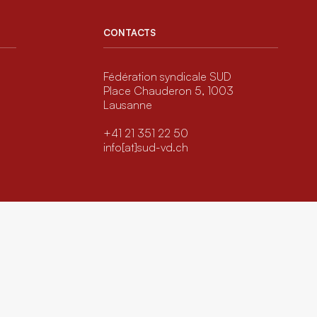
CONTACTS
Fédération syndicale SUD
Place Chauderon 5, 1003
Lausanne
+41 21 351 22 50
info[at]sud-vd.ch