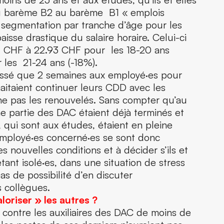
du barème B2 au barème B1 « emplois
 segmentation par tranche d’âge pour les
isse drastique du salaire horaire. Celui-ci
61 CHF à 22.93 CHF pour les 18-20 ans
 les 21-24 ans (-18%).
laissé que 2 semaines aux employé·es pour
uhaitaient continuer leurs CDD avec les
ne pas les renouvelés. Sans compter qu’au
 partie des DAC étaient déjà terminés et
s, qui sont aux études, étaient en pleine
employé·es concerné·es se sont donc
s nouvelles conditions et à décider s’ils et
étant isolé·es, dans une situation de stress
s de possibilité d’en discuter
s collègues.
aloriser
»
les autres
?
 contre les auxiliaires des DAC de moins de