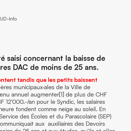
SUD-Info
é saisi concernant la baisse de
aires DAC de moins de 25 ans.
ntent tandis que les petits baissent
·ères municipaux·ales de la Ville de
venu annuel augmenter[1] de plus de CHF
F 12’000.-/an pour le Syndic, les salaires
l’heure fondent comme neige au soleil. En
e Service des Écoles et du Parascolaire (SEP)
communiquait aux auxiliaires des Devoirs
ns de 25 ans et aux études, qu’ils et elles