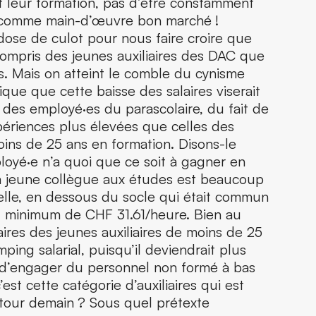
nt leur formation, pas d’être constamment
·es comme main-d’œuvre bon marché !
 dose de culot pour nous faire croire que
 compris des jeunes auxiliaires des DAC que
és. Mais on atteint le comble du cynisme
que que cette baisse des salaires viserait
il des employé·es du parascolaire, du fait de
xpériences plus élevées que celles des
oins de 25 ans en formation. Disons-le
loyé·e n’a quoi que ce soit à gagner en
a jeune collègue aux études est beaucoup
elle, en dessous du socle qui était commun
du minimum de CHF 31.61/heure. Bien au
laires des jeunes auxiliaires de moins de 25
ping salarial, puisqu’il deviendrait plus
 d’engager du personnel non formé à bas
c’est cette catégorie d’auxiliaires qui est
e tour demain ? Sous quel prétexte