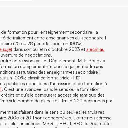
re de formation pour l’enseignement secondaire I a
égalité de traitement entre enseignant·es du secondaire I
horaire (25 ou 28 périodes pour un 100%).
e sujet
dans son bulletin d’octobre 2023 et
a écrit au
uverture de négociations.
ontre entre syndicats et Département, M. F. Borloz a
 formation complémentaire courte qui permettra aux
ditions statutaires des enseignant·es secondaire I
ur un 100%; classification salariale 11-12).
du public les conditions d’admission et de formation à
4
. C’est une avancée, dans le sens où la formation
 crédits et qu’elle demeurera accessible tant que des
ême si le nombre de places est limité à 20 personnes par
ent satisfaisant dans le sens où seul·es les titulaires
e 2005 et 2011 sont concerné·es. L’offre ne s’adresse
ires plus anciennes (MSG-T, BFC I, BFC II). Pour cette