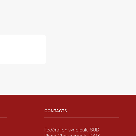
CONTACTS
Fédération syndicale SUD
Place Chauderon 5, 1003