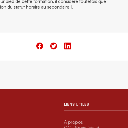
sur pied de cette formation, il considère toutefois que
ion du statut horaire au secondaire I.
LIENS UTILES
À propos
CCT-Social Vaud