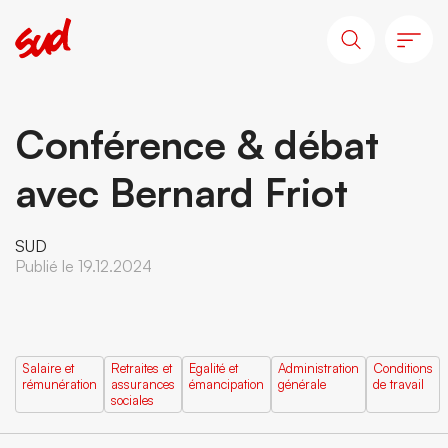
Conférence & débat
avec Bernard Friot
SUD
Publié le 19.12.2024
Salaire et
Retraites et
Egalité et
Administration
Conditions
rémunération
assurances
émancipation
générale
de travail
sociales