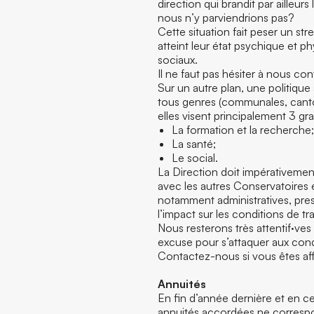
direction qui brandit par ailleu
nous n’y parviendrions pas?
Cette situation fait peser un st
atteint leur état psychique et p
sociaux.
Il ne faut pas hésiter à nous con
Sur un autre plan, une politique
tous genres (communales, canton
elles visent principalement 3 g
La formation et la recherche;
La santé;
Le social.
La Direction doit impérativeme
avec les autres Conservatoires 
notamment administratives, press
l’impact sur les conditions de tr
Nous resterons très attentif·ves
excuse pour s’attaquer aux condi
Contactez-nous si vous êtes af
Annuités
En fin d’année dernière et en ce
annuités accordées ne correspon