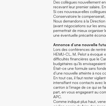
Des collègues nouvellement eng
recevant leur premier salaire. En
Si ces nouveaux·elles collègues
Conservatoire le compenserait,
Nous demandons à la Direction qu
(avant négociations sur les annu
permettrait de mieux organiser l
une éventuelle précarité écon
Annonce d’une nouvelle futur
Lors des conférences de rentrée
HEMU-CL, M. Pelot a évoqué «sa
difficultés financières que le C
budgétaires qu’ils envisageaient
Était-ce une formule sans fonde
d’une nouvelle atteinte à nos co
En tout cas, il faut rester vigil
intensifiant nos contacts avec 
canton à l’image de ce qui se fa
part, en vous engageant au comi
APC.
Comme indiqué plus haut, venez 