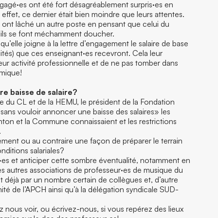
agé·es ont été fort désagréablement surpris·es en
 effet, ce dernier était bien moindre que leurs attentes.
 ont lâché un autre poste en pensant que celui du
 ils se font méchamment doucher.
’elle joigne à la lettre d’engagement le salaire de base
ités) que ces enseignant·es recevront. Cela leur
eur activité professionnelle et de ne pas tomber dans
omique!
e baisse de salaire?
 du CL et de la HEMU, le président de la Fondation
ns vouloir annoncer une baisse des salaires» les
anton et la Commune connaissaient et les restrictions
.
ment ou au contraire une façon de préparer le terrain
nditions salariales?
ant·es et anticiper cette sombre éventualité, notamment en
les autres associations de professeur·es de musique du
it déjà par un nombre certain de collègues et, d’autre
té de l’APCH ainsi qu’à la délégation syndicale SUD-
nous voir, ou écrivez-nous, si vous repérez des lieux