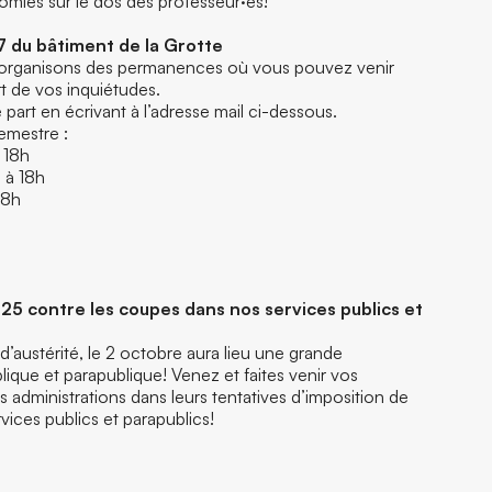
nomies sur le dos des professeur·es!
 du bâtiment de la Grotte
organisons des permanences où vous pouvez venir
t de vos inquiétudes.
part en écrivant à l’adresse mail ci-dessous.
semestre :
 18h
 à 18h
18h
25 contre les coupes dans nos services publics et
 d’austérité, le 2 octobre aura lieu une grande
lique et parapublique! Venez et faites venir vos
es administrations dans leurs tentatives d’imposition de
ices publics et parapublics!