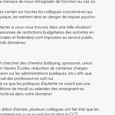
rs la menace de nous rétrograder de fonction au cas où
ress certain sur tou·tes les collègues concerné·es qui
hysique, les mettant ainsi en danger de risques psycho-
tacter si vous vous trouvez dans une telle situation!
 assumée de restrictions budgétaires des autorités en
ales et fédérales) sont imposées au service public,
rands domaines:
nt chercher des chemins (lobbying, sponsorat, union
et Hautes Écoles, réduction de certaines charges
ion sur les administrations publiques, etc.) afin que
avail des professeur·es soit nul.
 à ce que les politiques d’autérité ne soient pas une
tions de travail ou salariales des enseignant·es.
fecté·es dans votre domaine!
 début d’année, plusieurs collègues ont fait état que les
daient pas à ce qui est inscrit dans la CCT.