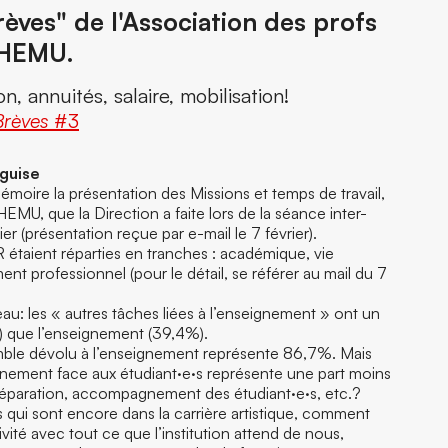
rèves" de l'Association des profs
-HEMU.
, annuités, salaire, mobilisation!
Brèves
#3
éguise
moire la présentation des Missions et temps de travail,
MU, que la Direction a faite lors de la séance inter-
er (présentation reçue par e-mail le 7 février).
 étaient réparties en tranches : académique, vie
ent professionnel (pour le détail, se référer au mail du 7
: les « autres tâches liées à l’enseignement » ont un
 que l’enseignement (39,4%).
mble dévolu à l’enseignement représente 86,7%. Mais
ement face aux étudiant·e·s représente une part moins
réparation, accompagnement des étudiant·e·s, etc.?
s qui sont encore dans la carrière artistique, comment
ivité avec tout ce que l’institution attend de nous,