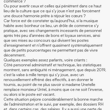
commerce ?
Ou pour avertir ceux et celles qui pénètrent dans ce haut
lieu de la culture que ce qui s’y joue n’est pas forcément
une douce harmonie prête à réjouir les cœurs ?
Car force est de constater qu’aujourd’hui, si la musique
habite avec bonheur ce lieu, un drôle de commerce s’y
pratique, avec ses changements incessants de personnel
après très peu d’années de bons et loyaux services, ainsi
que ses mises au concours qui divisent les postes
d’enseignement et n’offrent quasiment systématiquement
que de petits pourcentages ne permettant pas de vivre
décemment.
Quelques exemples assez parlants, voire criants :
Côté personnel administratif et technique, les statistiques
montrent, sans ambiguïté ni ménagement, que depuis 2019,
c’est la valse à mille temps qui s’y joue, avec un
renouvellement effréné des effectifs, à en donner le
tournis, au point de ne plus savoir si madame Unetelle
remplace monsieur Untel, à moins que ce ne soit l’inverse,
ou alors si le poste est vacant.
Cette situation péjore considérablement la bonne marche
de l’administration et le suivi, par exemple, des dossiers RH
et, dans certains cas, des salaires. Il y a aussi une perte de