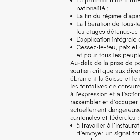
La protection de toute
nationalité ;
La fin du régime d’apar
La libération de tous·t
les otages détenus·es 
L’application intégrale 
Cessez-le-feu, paix et 
et pour tous les peupl
Au-delà de la prise de po
soutien critique aux div
ébranlent la Suisse et 
les tentatives de censur
à l’expression et à l’acti
rassembler et d’occuper l
actuellement dangereuse
cantonales et fédérales :
à travailler à l’instaur
d’envoyer un signal for