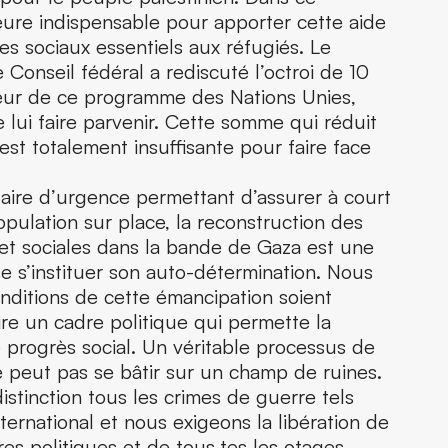
re indispensable pour apporter cette aide
es sociaux essentiels aux réfugiés. Le
e Conseil fédéral a rediscuté l’octroi de 10
veur de ce programme des Nations Unies,
 lui faire parvenir. Cette somme qui réduit
 est totalement insuffisante pour faire face
taire d’urgence permettant d’assurer à court
opulation sur place, la reconstruction des
et sociales dans la bande de Gaza est une
e s’instituer son auto-détermination. Nous
nditions de cette émancipation soient
ire un cadre politique qui permette la
le progrès social. Un véritable processus de
e peut pas se bâtir sur un champ de ruines.
tinction tous les crimes de guerre tels
nternational et nous exigeons la libération de
res politiques et de tous·tes les otages.