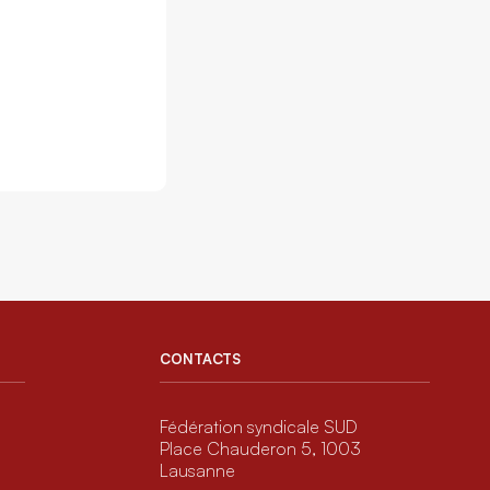
CONTACTS
Fédération syndicale SUD
Place Chauderon 5, 1003
Lausanne