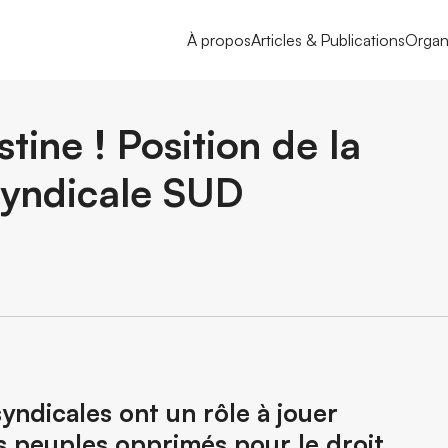
À propos
Articles & Publications
Organ
stine ! Position de la
syndicale SUD
yndicales ont un rôle à jouer
 peuples opprimés pour le droit