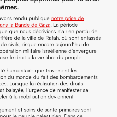
mêmes.
 avons rendu publique
notre prise de
 dans la Bande de Gaza
. La période
que que nous décrivions n’a rien perdu de
rtifère de la ville de Rafah, où sont entassés
 de civils, risque encore aujourd’hui de
opération militaire israélienne d’envergure
e le droit à la vie libre du peuple
ité humanitaire que traversent les
gion du monde du fait des bombardements
s. Lorsque la réalisation des droits
t balayée, l’urgence de manifester sa
peler à la mobilisation deviennent
gement et soins de santé primaires sont
 pour le peuple palestinien. Dans ce