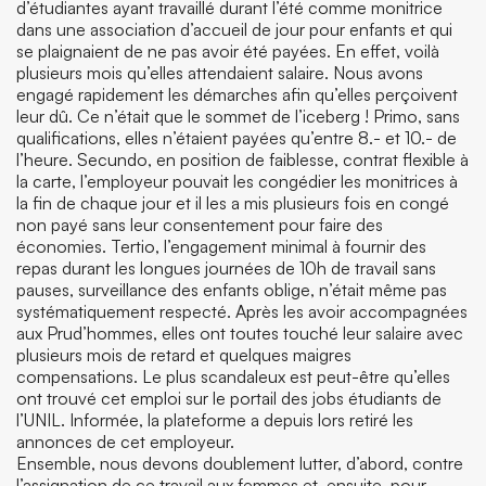
d’étudiantes ayant travaillé durant l’été comme monitrice
dans une association d’accueil de jour pour enfants et qui
se plaignaient de ne pas avoir été payées. En effet, voilà
plusieurs mois qu’elles attendaient salaire. Nous avons
engagé rapidement les démarches afin qu’elles perçoivent
leur dû. Ce n’était que le sommet de l’iceberg ! Primo, sans
qualifications, elles n’étaient payées qu’entre 8.- et 10.- de
l’heure. Secundo, en position de faiblesse, contrat flexible à
la carte, l’employeur pouvait les congédier les monitrices à
la fin de chaque jour et il les a mis plusieurs fois en congé
non payé sans leur consentement pour faire des
économies. Tertio, l’engagement minimal à fournir des
repas durant les longues journées de 10h de travail sans
pauses, surveillance des enfants oblige, n’était même pas
systématiquement respecté. Après les avoir accompagnées
aux Prud’hommes, elles ont toutes touché leur salaire avec
plusieurs mois de retard et quelques maigres
compensations. Le plus scandaleux est peut-être qu’elles
ont trouvé cet emploi sur le portail des jobs étudiants de
l’UNIL. Informée, la plateforme a depuis lors retiré les
annonces de cet employeur.
Ensemble, nous devons doublement lutter, d’abord, contre
l’assignation de ce travail aux femmes et, ensuite, pour