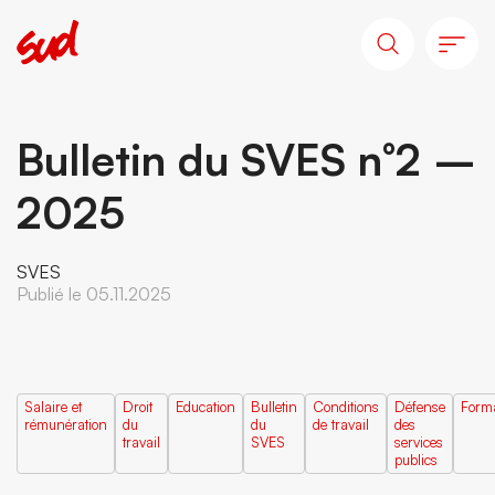
Bulletin du SVES n°2 –
2025
SVES
Publié le 05.11.2025
Salaire et
Droit
Education
Bulletin
Conditions
Défense
Form
rémunération
du
du
de travail
des
travail
SVES
services
publics