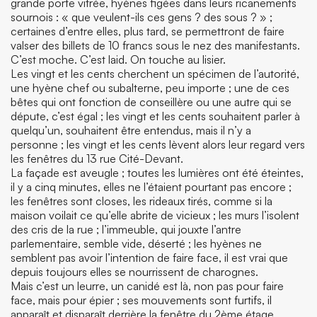
grande porte vitrée, hyènes figées dans leurs ricanements
sournois : « que veulent-ils ces gens ? des sous ? » ;
certaines d’entre elles, plus tard, se permettront de faire
valser des billets de 10 francs sous le nez des manifestants.
C’est moche. C’est laid. On touche au lisier.
Les vingt et les cents cherchent un spécimen de l’autorité,
une hyène chef ou subalterne, peu importe ; une de ces
bêtes qui ont fonction de conseillère ou une autre qui se
députe, c’est égal ; les vingt et les cents souhaitent parler à
quelqu’un, souhaitent être entendus, mais il n’y a
personne ; les vingt et les cents lèvent alors leur regard vers
les fenêtres du 13 rue Cité-Devant.
La façade est aveugle ; toutes les lumières ont été éteintes,
il y a cinq minutes, elles ne l’étaient pourtant pas encore ;
les fenêtres sont closes, les rideaux tirés, comme si la
maison voilait ce qu’elle abrite de vicieux ; les murs l’isolent
des cris de la rue ; l’immeuble, qui jouxte l’antre
parlementaire, semble vide, déserté ; les hyènes ne
semblent pas avoir l’intention de faire face, il est vrai que
depuis toujours elles se nourrissent de charognes.
Mais c’est un leurre, un canidé est là, non pas pour faire
face, mais pour épier ; ses mouvements sont furtifs, il
apparaît et disparaît derrière la fenêtre du 2
ème
étage.