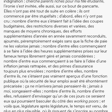
indignation :
cherche parents riches pour ma fille étudiante
,
l’ironie s’est invitée, elle aussi, sur ce bout de pancarte.
Elles n’ont pas été tout de suite en colère ; ils ont
commencé par être stupéfaits ; d’abord, elles n’y ont pas
cru ; nombre d’entre eux s’étaient fait à l’idée des coupes
budgétaires, des restrictions diverses et variées, des
manques de moyens chroniques, des efforts
supplémentaires d’année en année savamment reconduits,
ajournés, péremptoirement exigés sans que la fiche de paie
ne les valorise jamais ; nombre d’entre elles commençaient
à se faire à l’idée des heures supplémentaires prises sur leur
fameux temps librement géré et jamais considérées ;
nombre d’entre eux commençaient à se faire à l’idée d’une
inflation jamais rattrapée, et des primes d’assurance
toujours plus envolées ; nombre d’entre elles, nombre
d’entre ils, ne s’étaient pas vraiment aperçus d’une fonction
publique où la sécurité de leur emploi avait été éhontément
précarisée :
ça ne m’arrivera jamais
pensaient-ils ;
jamais à
moi
, songeaient-elles ; nombre d’entre ils, nombre d’entre
elles, refusaient d’envisager qu’un de ces jours ce seraient
eux qui pourraient basculer du côté des
working poors
; et
voilà que, législature après législature, le temps est venu, de
plus en plus plausible, où ils risquent de s’inscrire au nombre