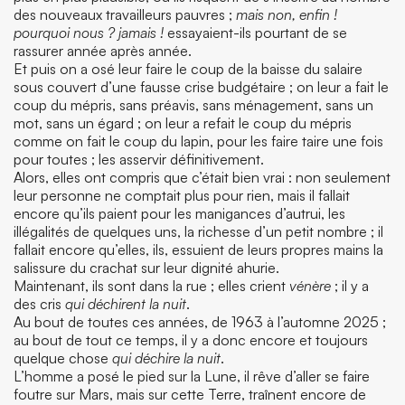
des nouveaux travailleurs pauvres
;
mais non, enfin !
pourquoi nous ? jamais !
essayaient-ils pourtant de se
rassurer année après année.
Et puis on a osé leur faire le coup de la baisse du salaire
sous couvert d’une fausse crise budgétaire ; on leur a fait le
coup du mépris, sans préavis, sans ménagement, sans un
mot, sans un égard ; on leur a refait le coup du mépris
comme on fait le coup du lapin, pour les faire taire une fois
pour toutes ; les asservir définitivement.
Alors, elles ont compris que c’était bien vrai : non seulement
leur personne ne comptait plus pour rien, mais il fallait
encore qu’ils paient pour les manigances d’autrui, les
illégalités de quelques uns, la richesse d’un petit nombre ; il
fallait encore qu’elles, ils, essuient de leurs propres mains la
salissure du crachat sur leur dignité ahurie.
Maintenant, ils sont dans la rue ; elles crient
vénère
; il y a
des cris
qui déchirent la nuit
.
Au bout de toutes ces années, de 1963 à l’automne 2025 ;
au bout de tout ce temps, il y a donc encore et toujours
quelque chose
qui déchire la nuit
.
L’homme a posé le pied sur la Lune, il rêve d’aller se faire
foutre sur Mars, mais sur cette Terre, traînent encore de