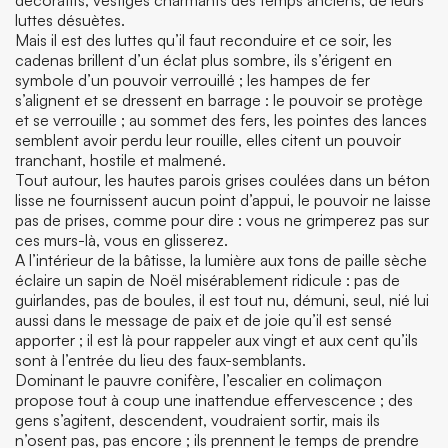
décoratifs, vestiges charmants des temps anciens, de leurs
luttes désuètes.
Mais il est des luttes qu’il faut reconduire et ce soir, les
cadenas brillent d’un éclat plus sombre, ils s’érigent en
symbole d’un pouvoir verrouillé ; les hampes de fer
s’alignent et se dressent en barrage : le pouvoir se protège
et se verrouille ; au sommet des fers, les pointes des lances
semblent avoir perdu leur rouille, elles citent un pouvoir
tranchant, hostile et malmené.
Tout autour, les hautes parois grises coulées dans un béton
lisse ne fournissent aucun point d’appui, le pouvoir ne laisse
pas de prises, comme pour dire : vous ne grimperez pas sur
ces murs-là, vous en glisserez.
A l’intérieur de la bâtisse, la lumière aux tons de paille sèche
éclaire un sapin de Noël misérablement ridicule : pas de
guirlandes, pas de boules, il est tout nu, démuni, seul, nié lui
aussi dans le message de paix et de joie qu’il est sensé
apporter ; il est là pour rappeler aux vingt et aux cent qu’ils
sont à l’entrée du lieu des faux-semblants.
Dominant le pauvre conifère, l’escalier en colimaçon
propose tout à coup une inattendue effervescence ; des
gens s’agitent, descendent, voudraient sortir, mais ils
n’osent pas, pas encore ; ils prennent le temps de prendre