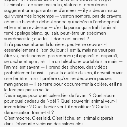
L’animal est de sexe masculin, stature et corpulence
suggèrent une quarantaine d’années – il y a des animaux
qui vivent très longtemps – veston sombre, pas de cravate,
chemise blanche déboutonnée qui adhère à l’embonpoint
et le met en évidence – c’est la panse qui a trahi l’animal
terré ; pelage blanc, qui sait, peut-être un spécimen
suprémaciste ; que fait-il donc cet animal ?
Il n’a pas osé allumer la lumière, peut-être œuvre-t-il
essentiellement à l’abri du jour ; il est là, mais ne veut pas
être vu, certainement pas reconnu ; il apparaît et disparaît,
se cache et épie ; ah ! il a un téléphone portable à la main –
l’animal est savant – il prend des photos, des vidéos
probablement aussi – pour la qualité du son, il devrait ouvrir
une fenêtre, mais il préfère qu’on ne découvre pas ses
manigances – il se terre pour documenter la colère, et il ne
le fera pas par un selfie.
Des images pour quel calendrier de l’avant ? Quel album
pour quel cadeau de Noël ? Quel souvenir l’animal veut-il
immortaliser ? Quel fichier veut-il constituer ? Quelle
dénonciation trame-t-il ?
C’est moche. C’est laid. C’est lâche, et l’animal disparait
dans l’obscurité vicieuse des salons clos.