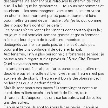
désorientés, ne sachant plus retrouver le chemin de chez
eux ; il a fallu que les gendarmes – toujours bonhommes et
souriants – les accompagnent vers la sortie, leur ouvrent
un chemin, leur montrent par où passer, comment faire
pour mettre un pied devant l’autre ;
plantés
là, oui, comme
des inopportuns dont on se défait.
Les heures s’écoulent et les vingt et cent sont toujours là ;
toujours aussi pernicieusement ignorés et grossièrement
niés dans leur dignité de travailleurs : méprisés et
dédaignés ; on ne leur parle pas, on ne les écoute pas,
pourtant les cris continuent de déchirer la nuit.
Aux fenêtres, il n’y a plus personne ; la forteresse se vide ; je
baisse alors le regard sur les pavés du 13 rue Cité-Devant.
Quelle invitation ces pavés ! …
La tentation est là et elle est forte, parce que la colère ne
décolère pas et l’insulte est bien vive ; mais l’heure n’est pas
aux relents de plomb, l’heure sent bon la désobéissance, il
ne faut pas que le parfum flétrisse.
Mais ils sont beaux ces pavés ! Ils sont vingt et cent eux
aussi, des milliers posés l’un à côté de l’autre, tous
différents, ils s’appuient les uns sur les autres, solidaires les
uns des autres.
Depuis le temps, ils sont toujours là ces pavés ; depuis le