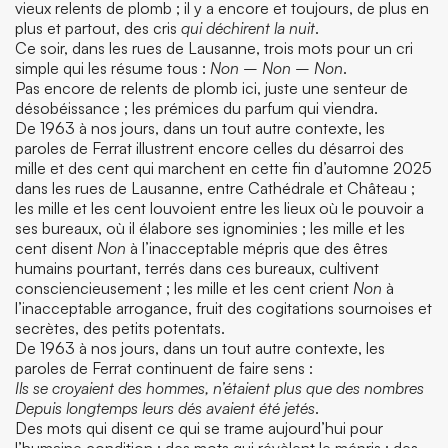
vieux relents de plomb ; il y a encore et toujours, de plus en
plus et partout, des cris
qui déchirent la nuit
.
Ce soir, dans les rues de Lausanne, trois mots pour un cri
simple qui les résume tous :
Non – Non – Non
.
Pas encore de relents de plomb ici, juste une senteur de
désobéissance ; les prémices du parfum qui viendra.
De 1963 à nos jours, dans un tout autre contexte, les
paroles de Ferrat illustrent encore celles du désarroi des
mille et des cent qui marchent en cette fin d’automne 2025
dans les rues de Lausanne, entre Cathédrale et Château ;
les mille et les cent louvoient entre les lieux où le pouvoir a
ses bureaux, où il élabore ses ignominies ; les mille et les
cent disent
Non
à l’inacceptable mépris que des êtres
humains pourtant, terrés dans ces bureaux, cultivent
consciencieusement ; les mille et les cent crient
Non
à
l’inacceptable arrogance, fruit des cogitations sournoises et
secrètes, des petits potentats.
De 1963 à nos jours, dans un tout autre contexte, les
paroles de Ferrat continuent de faire sens :
Ils se croyaient des hommes, n’étaient plus que des nombres
Depuis longtemps leurs dés avaient été jetés
.
Des mots qui disent ce qui se trame aujourd’hui pour