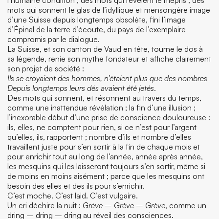
l’humaine condition ; des mots qui révèlent le mépris ; des
mots qui sonnent le glas de l’idyllique et mensongère image
d’une Suisse depuis longtemps obsolète, fini l’image
d’Épinal de la terre d’écoute, du pays de l’exemplaire
compromis par le dialogue.
La Suisse, et son canton de Vaud en tête, tourne le dos à
sa légende, renie son mythe fondateur et affiche clairement
son projet de société :
Ils se croyaient des hommes, n’étaient plus que des nombres
Depuis longtemps leurs dés avaient été jetés
.
Des mots qui sonnent, et résonnent au travers du temps,
comme une inattendue révélation ; la fin d’une illusion ;
l’inexorable début d’une prise de conscience douloureuse :
ils, elles, ne comptent pour rien, si ce n’est pour l’argent
qu’elles, ils, rapportent ; nombre d’ils et nombre d’elles
travaillent juste pour s’en sortir à la fin de chaque mois et
pour enrichir tout au long de l’année, année après année,
les mesquins qui les laisseront toujours s’en sortir, même si
de moins en moins aisément ; parce que les mesquins ont
besoin des elles et des ils pour s’enrichir.
C’est moche. C’est laid. C’est vulgaire.
Un cri déchire la nuit :
Grève – Grève – Grève
, comme un
dring – dring – dring au réveil des consciences.