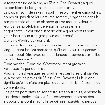
la température de la rue, au 13 rue Cité-Devant ; à quoi
ressemblent-ils les gens du faux-semblant ?
La plupart sont de sexe masculin, résolument endimanchés,
noués ou pas dans leur cravate sombre, engoncés dans la
sempiternelle chemise blanche qui ne met en valeur que
leur panse, protubérance énorme, saisissante et
dégoûtante ; c’est choquant de voir à quel point ils sont
gras ; beaucoup trop gras pour être honnêtes.
Certains d’entre eux sortent.
Oui, ils se font huer, certains voudront faire croire que les
vingt et cent les ont menacés, qu’ils ont voulu les
planter
là,
qui sait, peut-être avec une des lances arrachées aux grilles
de la forteresse ?
C’est moche. C’est laid. C’est résolument grossier.
Éclaboussés par du Luisier.
Pourtant c’est vrai que les vingt et les cents les ont
plantés
là, à même les pavés du 13 rue Cité-Devant ; ils leur ont
signifié qu’elles n’allaient plus les suivre ; qu’ils n’étaient plus
consentants.
Les petits potentats se sont retrouvés tout seuls, à même la
rue, déboussolés,
plantés
là effectivement, comme des
inopportuns dont il faut vite se défaire ;
plantés
là, perdus,