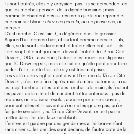
Ils sont outrés, elles n’y croyaient pas ; ils se demandent ce
que les moches pensent de la dignité humaine ; mais
comme le chantent ces autres mots que la rue reprend et
crie noir sur blanc :
chez ces gens-là, on ne pense pas, on
compte
.
C’est moche. C’est laid. Ça dégénère dans le grossier.
Aujourd’hui, comme hier, et surtout comme demain – ils,
elles, se le sont solidairement et fraternellement juré – ils
sont vingt et cent qui crient devant l’entrée du 13 rue Cité
Devant, 1005 Lausanne ; l’adresse est moins prestigieuse
que 10 Downing str., mais elle fait ce qu’elle peut pour faire
parler d’elle ; cette fois, elle s’y est très mal prise.
Les voilà donc vingt et cent devant l’entrée du 13 rue Cité-
Devant ; c’est une fin d’après-midi d’arrière-automne, la nuit
est déjà tombée ; elles ont des torches à la main ; ils foulent
les pavés de la cité et demandent à être entendus ; pas de
réponse, un mutisme résolu ; aucune porte ne s’ouvre ;
pourtant, elles et ils savent qu’on ne les ignore pas, qu’on
fait juste semblant ; au 13 rue Cité-Devant, on est passé
maître dans l’art des faux semblants.
L’entrée est gardée par des gendarmes à l’air bon-enfant,
sans chiens… les canidés sont dedans, de l’autre côté de la