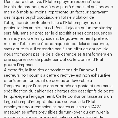
Dans cette directive, l’Etat employeur reconnaît que
le délai de carence, porté non plus à 6 mois tel qu’annoncé
mais à 6 mois au moins, représente un facteur aggravant
des risques psychosociaux, en totale violation de
l’obligation de protection faite à l’Etat employeur, en
particulier les article 1 et 5 LPers ; il ajoute qu’un monitoring
sera fait, sans en préciser le dispositif et ses conséquences
et sans y inclure les syndicats. Le gouvernement prétend
mesurer l’efficience économique de ce délai de carence,
sans doute faut-il entendre par là son effet de coupe. Ne
nous trompons pas, le délai de carence se transformera en
une suppression de poste partout où le Conseil d’Etat
pourra l’imposer,
A cette fin, la liste des dénominations de l’Annexe 1 -
secteurs non soumis à cette directive- est non exhaustive
et présentent un point de confusion favorable à
l’employeur par l’usage des énoncés de poste et non par la
spécification du cahier des charges des descriptifs de poste
tel qu’exigé à l’engagement. Cette confusion laisse ainsi un
large champ d’interprétation aux services de l’Etat
employeur pour remanier les postes au sein de l’ACV,
masquer les effets prévisibles de turn-over ou diminuer la
masse salariale par une modification de fonction et de