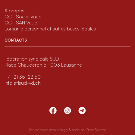
À propos
CCT-Social Vaud
CCT-SAN Vaud
Loi sur le personnel et autres bases légales
CONTACTS
Fédération syndicale SUD
Place Chauderon 5, 1003 Lausanne
+41 21 351 22 50
info[at]sud-vd.ch
© crédits site web: design & code par
Botte Secrète