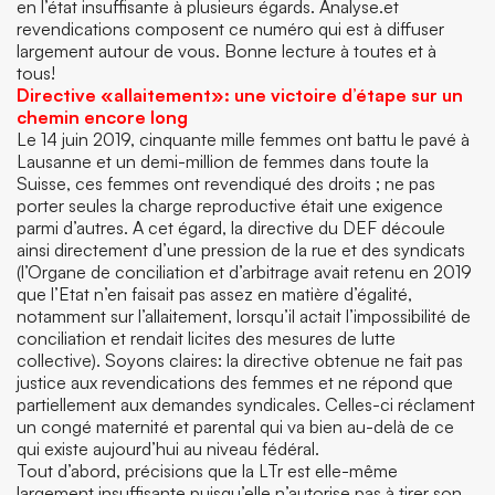
en l’état insuffisante à plusieurs égards. Analyse.et
revendications composent ce numéro qui est à diffuser
largement autour de vous. Bonne lecture à toutes et à
tous!
Directive «allaitement»: une victoire d’étape sur un
chemin encore long
Le 14 juin 2019, cinquante mille femmes ont battu le pavé à
Lausanne et un demi-million de femmes dans toute la
Suisse, ces femmes ont revendiqué des droits ; ne pas
porter seules la charge reproductive était une exigence
parmi d’autres. A cet égard, la directive du DEF découle
ainsi directement d’une pression de la rue et des syndicats
(l’Organe de conciliation et d’arbitrage avait retenu en 2019
que l’Etat n’en faisait pas assez en matière d’égalité,
notamment sur l’allaitement, lorsqu’il actait l’impossibilité de
conciliation et rendait licites des mesures de lutte
collective). Soyons claires: la directive obtenue ne fait pas
justice aux revendications des femmes et ne répond que
partiellement aux demandes syndicales. Celles-ci réclament
un congé maternité et parental qui va bien au-delà de ce
qui existe aujourd’hui au niveau fédéral.
Tout d’abord, précisions que la LTr est elle-même
largement insuffisante puisqu’elle n’autorise pas à tirer son