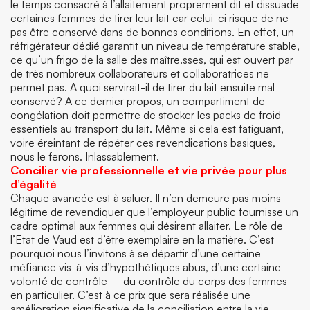
le temps consacré à l’allaitement proprement dit et dissuade
certaines femmes de tirer leur lait car celui-ci risque de ne
pas être conservé dans de bonnes conditions. En effet, un
réfrigérateur dédié garantit un niveau de température stable,
ce qu’un frigo de la salle des maître.sses, qui est ouvert par
de très nombreux collaborateurs et collaboratrices ne
permet pas. A quoi servirait-il de tirer du lait ensuite mal
conservé? A ce dernier propos, un compartiment de
congélation doit permettre de stocker les packs de froid
essentiels au transport du lait. Même si cela est fatiguant,
voire éreintant de répéter ces revendications basiques,
nous le ferons. Inlassablement.
Concilier vie professionnelle et vie privée pour plus
d’égalité
Chaque avancée est à saluer. Il n’en demeure pas moins
légitime de revendiquer que l’employeur public fournisse un
cadre optimal aux femmes qui désirent allaiter. Le rôle de
l’Etat de Vaud est d’être exemplaire en la matière. C’est
pourquoi nous l’invitons à se départir d’une certaine
méfiance vis-à-vis d’hypothétiques abus, d’une certaine
volonté de contrôle – du contrôle du corps des femmes
en particulier. C’est à ce prix que sera réalisée une
amélioration significative de la conciliation entre la vie