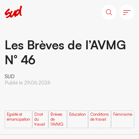
Les Brèves de l’AVMG
N° 46
SUD
Publié le 29.06.2026
Egalité et
Droit
Brèves
Education
Conditions
Féminisme
émancipation
du
de
de travail
travail
l'AVMG