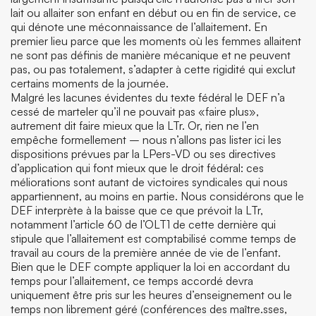
lait ou allaiter son enfant en début ou en fin de service, ce
qui dénote une méconnaissance de l’allaitement. En
premier lieu parce que les moments où les femmes allaitent
ne sont pas définis de manière mécanique et ne peuvent
pas, ou pas totalement, s’adapter à cette rigidité qui exclut
certains moments de la journée.
Malgré les lacunes évidentes du texte fédéral le DEF n’a
cessé de marteler qu’il ne pouvait pas «faire plus»,
autrement dit faire mieux que la LTr. Or, rien ne l’en
empêche formellement – nous n’allons pas lister ici les
dispositions prévues par la LPers-VD ou ses directives
d’application qui font mieux que le droit fédéral: ces
méliorations sont autant de victoires syndicales qui nous
appartiennent, au moins en partie. Nous considérons que le
DEF interprète à la baisse que ce que prévoit la LTr,
notamment l’article 60 de l’OLT1 de cette dernière qui
stipule que l’allaitement est comptabilisé comme temps de
travail au cours de la première année de vie de l’enfant.
Bien que le DEF compte appliquer la loi en accordant du
temps pour l’allaitement, ce temps accordé devra
uniquement être pris sur les heures d’enseignement ou le
temps non librement géré (conférences des maître.sses,