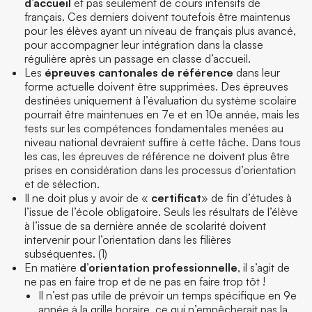
d’accueil
et pas seulement de cours intensifs de
français. Ces derniers doivent toutefois être maintenus
pour les élèves ayant un niveau de français plus avancé,
pour accompagner leur intégration dans la classe
régulière après un passage en classe d’accueil.
Les
épreuves cantonales de référence
dans leur
forme actuelle doivent être supprimées. Des épreuves
destinées uniquement à l’évaluation du système scolaire
pourrait être maintenues en 7
e
et en 10
e
année, mais les
tests sur les compétences fondamentales menées au
niveau national devraient suffire à cette tâche. Dans tous
les cas, les épreuves de référence ne doivent plus être
prises en considération dans les processus d’orientation
et de sélection.
Il ne doit plus y avoir de «
certificat
» de fin d’études à
l’issue de l’école obligatoire. Seuls les résultats de l’élève
à l’issue de sa dernière année de scolarité doivent
intervenir pour l’orientation dans les filières
subséquentes. (1)
En matière
d’orientation professionnelle
, il s’agit de
ne pas en faire trop et de ne pas en faire trop tôt !
Il n’est pas utile de prévoir un temps spécifique en 9
e
année à la grille horaire, ce qui n’empêcherait pas la