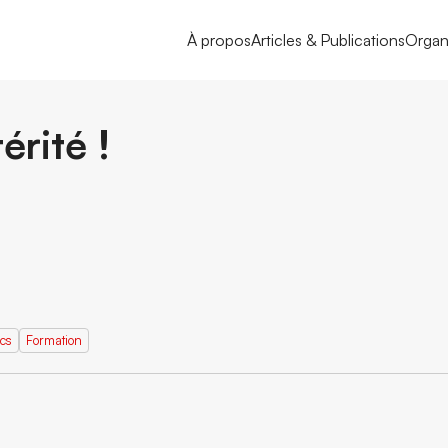
À propos
Articles & Publications
Organ
érité !
ics
Formation