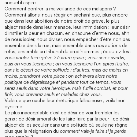
auquel il aspire.
Comment contrer la malveillance de ces malappris ?
Comment allons-nous réagir en sachant que, plus encore
que dans leur abolition de notre droit de grève, le plus
abject réside dans leur menace, leur intimidation ; leur désir
d’instiller la peur en chacun, en chacune d’entre nous, afin
de nous isoler, nous diviser, nous empêcher d’être non pas
ensemble dans la rue, mais ensemble dans nos actions de
refus, ensemble au tribunal du prud’hommes ; écoutez-les :
vous voulez faire grève ? à votre guise ; vous serez avertis,
puis on vous licenciera ; on vous licenciera l’un après l’autre,
dans le désert de votre solitude ; d’autres, mais de moins en
moins, prendront votre place ; on achèvera alors notre
politique de dégraissage
et pendant tout ce temps, vous
serez seuls dans votre héroïque, mais futile combat, et pour
finir, vous crèverez seuls et malades chez vous.
Voilà ce que cache leur rhétorique fallacieuse ; voilà leur
cynisme.
Le plus inacceptable c’est ce désir de voir trembler les
gens ; ce désir amoral de les faire taire par la peur ; ce désir
abject de les acculer dans une solitude où seule ne règne
plus que la résignation du
comment vais-je faire si je perds