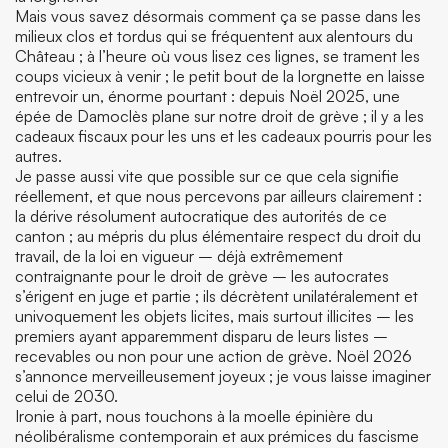
Mais vous savez désormais comment ça se passe dans les
milieux clos et tordus qui se fréquentent aux alentours du
Château ; à l’heure où vous lisez ces lignes, se trament les
coups vicieux à venir ; le petit bout de la lorgnette en laisse
entrevoir un, énorme pourtant : depuis Noël 2025, une
épée de Damoclès plane sur notre droit de grève ; il y a les
cadeaux fiscaux pour les uns et les cadeaux pourris pour les
autres.
Je passe aussi vite que possible sur ce que cela signifie
réellement, et que nous percevons par ailleurs clairement :
la dérive résolument autocratique des autorités de ce
canton ; au mépris du plus élémentaire respect du droit du
travail, de la loi en vigueur – déjà extrêmement
contraignante pour le droit de grève – les autocrates
s’érigent en juge et partie ; ils décrètent unilatéralement et
univoquement les objets licites, mais surtout illicites – les
premiers ayant apparemment disparu de leurs listes –
recevables ou non pour une action de grève. Noël 2026
s’annonce merveilleusement joyeux ; je vous laisse imaginer
celui de 2030.
Ironie à part, nous touchons à la moelle épinière du
néolibéralisme contemporain et aux prémices du fascisme