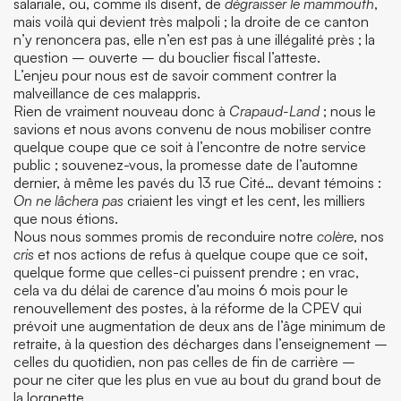
salariale, ou, comme ils disent, de
dégraisser le mammouth
,
mais voilà qui devient très malpoli ; la droite de ce canton
n’y renoncera pas, elle n’en est pas à une illégalité près ; la
question – ouverte – du bouclier fiscal l’atteste.
L’enjeu pour nous est de savoir comment contrer la
malveillance de ces malappris.
Rien de vraiment nouveau donc à
Crapaud-Land
; nous le
savions et nous avons convenu de nous mobiliser contre
quelque coupe que ce soit à l’encontre de notre service
public ; souvenez-vous, la promesse date de l’automne
dernier, à même les pavés du 13 rue Cité… devant témoins :
On ne lâchera pas
criaient les vingt et les cent, les milliers
que nous étions.
Nous nous sommes promis de reconduire notre
colère
, nos
cris
et nos actions de refus à quelque coupe que ce soit,
quelque forme que celles-ci puissent prendre ; en vrac,
cela va du délai de carence d’au moins 6 mois pour le
renouvellement des postes, à la réforme de la CPEV qui
prévoit une augmentation de deux ans de l’âge minimum de
retraite, à la question des décharges dans l’enseignement –
celles du quotidien, non pas celles de fin de carrière –
pour ne citer que les plus en vue au bout du grand bout de
la lorgnette.