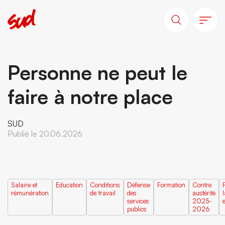
Personne ne peut le
faire à notre place
SUD
Publié le 20.06.2026
Salaire et
Education
Conditions
Défense
Formation
Contre
rémunération
de travail
des
austérité
l
services
2025-
publics
2026