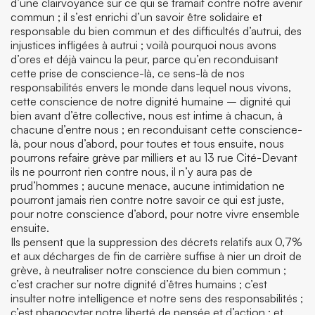
d’une clairvoyance sur ce qui se tramait contre notre avenir
commun ; il s’est enrichi d’un savoir être solidaire et
responsable du bien commun et des difficultés d’autrui, des
injustices infligées à autrui ; voilà pourquoi nous avons
d’ores et déjà vaincu la peur, parce qu’en reconduisant
cette prise de conscience-là, ce sens-là de nos
responsabilités envers le monde dans lequel nous vivons,
cette conscience de notre dignité humaine – dignité qui
bien avant d’être collective, nous est intime à chacun, à
chacune d’entre nous ; en reconduisant cette conscience-
là, pour nous d’abord, pour toutes et tous ensuite, nous
pourrons refaire grève par milliers et au 13 rue Cité-Devant
ils ne pourront rien contre nous, il n’y aura pas de
prud’hommes ; aucune menace, aucune intimidation ne
pourront jamais rien contre notre savoir ce qui est juste,
pour notre conscience d’abord, pour notre vivre ensemble
ensuite.
Ils pensent que la suppression des décrets relatifs aux 0,7%
et aux décharges de fin de carrière suffise à nier un droit de
grève, à neutraliser notre conscience du bien commun ;
c’est cracher sur notre dignité d’êtres humains ; c’est
insulter notre intelligence et notre sens des responsabilités ;
c’est phagocyter notre liberté de pensée et d’action ; et