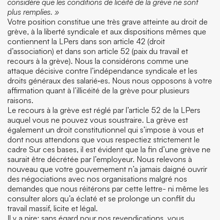
considère que les conditions de licéité de la grève ne sont
plus remplies. »
Votre position constitue une très grave atteinte au droit de
grève, à la liberté syndicale et aux dispositions mêmes que
contiennent la LPers dans son article 42 (droit
d’association) et dans son article 52 (paix du travail et
recours à la grève). Nous la considérons comme une
attaque décisive contre l’indépendance syndicale et les
droits généraux des salarié·es. Nous nous opposons à votre
affirmation quant à l’illicéité de la grève pour plusieurs
raisons.
Le recours à la grève est réglé par l’article 52 de la LPers
auquel vous ne pouvez vous soustraire. La grève est
également un droit constitutionnel qui s’impose à vous et
dont nous attendons que vous respectiez strictement le
cadre Sur ces bases, il est évident que la fin d’une grève ne
saurait être décrétée par l’employeur. Nous relevons à
nouveau que votre gouvernement n’a jamais daigné ouvrir
des négociations avec nos organisations malgré nos
demandes que nous réitérons par cette lettre- ni même les
consulter alors qu’a éclaté et se prolonge un conflit du
travail massif, licite et légal.
Il y a pire: sans égard pour nos revendications, vous