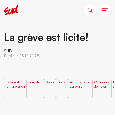
La grève est licite!
SUD
Publié le 15.12.2025
Salaire et
Education
Santé
Social
Administration
Conditions
L
rémunération
générale
de travail
s