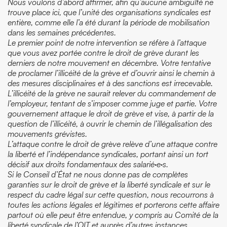
Nous voulons d’abord affirmer, afin qu’aucune ambiguïté ne
trouve place ici, que l’unité des organisations syndicales est
entière, comme elle l’a été durant la période de mobilisation
dans les semaines précédentes.
Le premier point de notre intervention se réfère à l’attaque
que vous avez portée contre le droit de grève durant les
derniers de notre mouvement en décembre. Votre tentative
de proclamer l’illicéité de la grève et d’ouvrir ainsi le chemin à
des mesures disciplinaires et à des sanctions est irrecevable.
L’illicéité de la grève ne saurait relever du commandement de
l’employeur, tentant de s’imposer comme juge et partie. Votre
gouvernement attaque le droit de grève et vise, à partir de la
question de l’illicéité, à ouvrir le chemin de l’illégalisation des
mouvements grévistes.
L’attaque contre le droit de grève relève d’une attaque contre
la liberté et l’indépendance syndicales, portant ainsi un tort
décisif aux droits fondamentaux des salarié·e·s.
Si le Conseil d’État ne nous donne pas de complètes
garanties sur le droit de grève et la liberté syndicale et sur le
respect du cadre légal sur cette question, nous recourrons à
toutes les actions légales et légitimes et porterons cette affaire
partout où elle peut être entendue, y compris au Comité de la
liberté syndicale de l’OIT et auprès d’autres instances