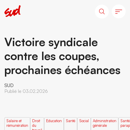
Victoire syndicale
contre les coupes,
prochaines échéances
SUD
Publié le 03.02.2026
Salaire et
Droit
Education
Santé
Social
Administration
Santé
rémunération
du
générale
parap